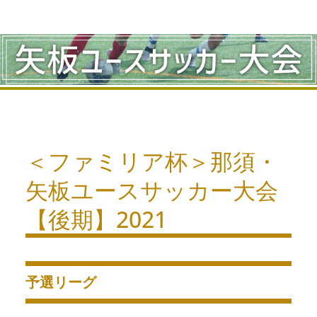
コ
ン
テ
ン
ツ
へ
＜ファミリア杯＞那須・
ス
矢板ユースサッカー大会
キ
【後期】2021
ッ
プ
予選リーグ