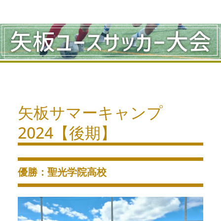
コ
ン
テ
ン
ツ
へ
矢板サマーキャンプ
ス
2024【後期】
キ
ッ
プ
優勝：聖光学院高校