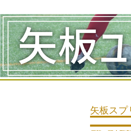
コ
ン
テ
ン
ツ
へ
ス
キ
ッ
プ
矢板スプ