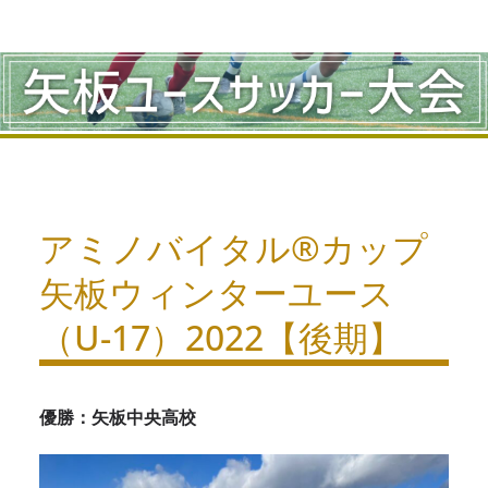
コ
ン
テ
ン
ツ
へ
アミノバイタル®︎カップ
ス
矢板ウィンターユース
キ
（U-17）2022【後期】
ッ
プ
優勝：矢板中央高校