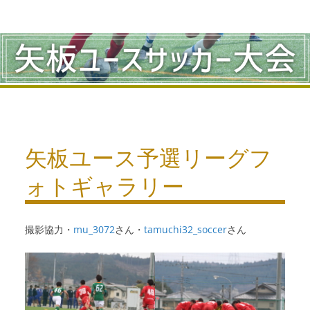
コ
ン
テ
ン
ツ
へ
矢板ユース予選リーグフ
ス
ォトギャラリー
キ
ッ
撮影協力・
mu_3072
さん・
tamuchi32_soccer
さん
プ