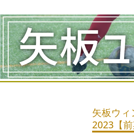
コ
ン
テ
ン
ツ
へ
ス
キ
ッ
プ
矢板ウィ
2023【