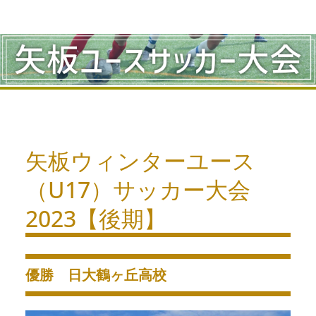
コ
ン
テ
ン
ツ
へ
矢板ウィンターユース
ス
（U17）サッカー大会
キ
2023【後期】
ッ
プ
優勝 日大鶴ヶ丘高校