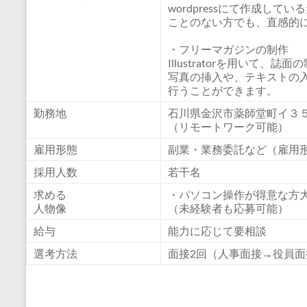
wordpressにて作成し
ことのない方でも、直感的
・フリーマガジンの制作
Illustratorを用いて、
写真の挿入や、テキストの
行うことができます。
勤務地
石川県金沢市薬師堂町イ３
（リモートワーク可能）
雇用形態
副業・業務委託など（雇用
採用人数
若干名
求める
・パソコン操作が得意な方
人物像
（未経験者も応募可能）
給与
能力に応じて要相談
選考方法
面接2回（人事面接→役員面