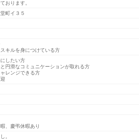
しております。
師堂町イ３５
許
人スキルを身につけている方
事にしたい方
先と円滑なコミュニケーションが取れる方
チャレンジできる方
歓迎
休暇、慶弔休暇あり
なし。