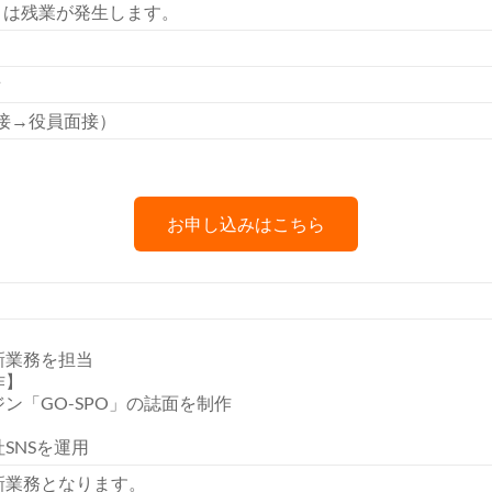
月は残業が発生します。
備
接→役員面接）
お申し込みはこちら
新業務を担当
作】
ン「GO-SPO」の誌面を制作
社SNSを運用
新業務となります。