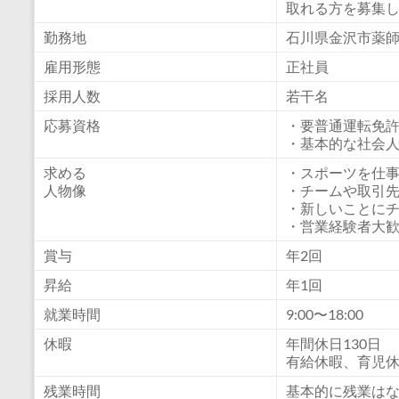
取れる方を募集
ー
ツ
勤務地
石川県金沢市薬
で
雇用形態
正社員
地
採用人数
若干名
域
を
応募資格
・要普通運転免
活
・基本的な社会
性
求める
・スポーツを仕
化
人物像
・チームや取引
・新しいことに
・営業経験者大
賞与
年2回
昇給
年1回
就業時間
9:00〜18:00
休暇
年間休日130日
有給休暇、育児
残業時間
基本的に残業は