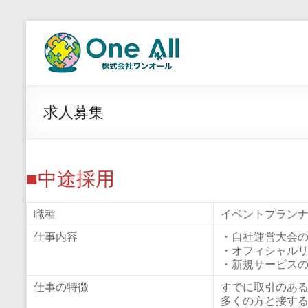
コ
ン
株
テ
式
ン
ツ
会
へ
ス
求人募集
社
キ
ッ
ワ
プ
ン
■中途採用
オ
職種
イベントプラン
ー
仕事内容
・自社運営大会
ル
・オフィシャル
・新規サービス
ス
仕事の特徴
すでに取引のあ
ポ
多くの方と接す