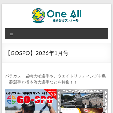
コ
ン
テ
ン
ツ
株
へ
メ
ス
式
ニ
キ
ュ
ッ
会
ー
プ
【GOSPO】2026年1月号
社
ワ
ン
パラカヌー岩崎大輔選手や、ウエイトリフティング中島
一馨選手と橋本侑大選手などを特集！！
オ
ー
ル