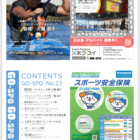
ス
ポ
ー
ツ
で
地
域
を
活
性
化